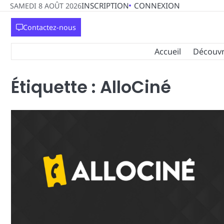
Skip
INSCRIPTION
CONNEXION
SAMEDI 8 AOÛT 2026
to
Contactez-nous
content
Accueil
Découvri
Étiquette :
AlloCiné