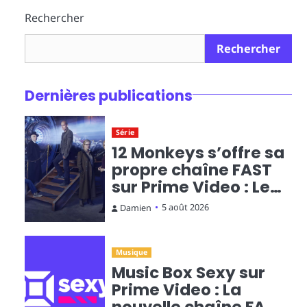
Rechercher
Rechercher
Dernières publications
Série
12 Monkeys s’offre sa
propre chaîne FAST
sur Prime Video : Le
voyage temporel en
5 août 2026
Damien
diffusion continue
Musique
Music Box Sexy sur
Prime Video : La