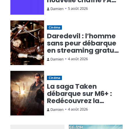
nouvelle chaîne FAST
qui fait monter la
5 août 2026
Damien
température
Cinéma
Daredevil : l’homme
sans peur débarque
en streaming gratuit
sur Rakuten TV
4 août 2026
Damien
Cinéma
La saga Taken
débarque sur M6+ :
Redécouvrez la
trilogie d’action
4 août 2026
Damien
culte en streaming
gratuit