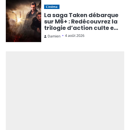
Cinéma
La saga Taken débarque
sur M6+ : Redécouvrez la
trilogie d’action culte en
streaming gratuit
4 août 2026
Damien