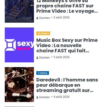
12 Monkeys s’offre sa
propre chaîne FAST sur
Prime Video : Le voyage
temporel en diffusion
5 août 2026
Damien
continue
Musique
Music Box Sexy sur Prime
Video : La nouvelle
chaîne FAST qui fait
monter la température
5 août 2026
Damien
Cinéma
Daredevil : l’homme sans
peur débarque en
streaming gratuit sur
Rakuten TV
4 août 2026
Damien