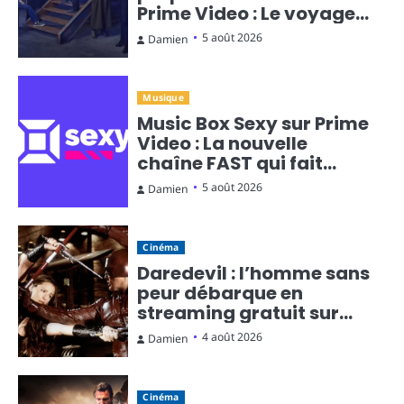
Prime Video : Le voyage
temporel en diffusion
5 août 2026
Damien
continue
Musique
Music Box Sexy sur Prime
Video : La nouvelle
chaîne FAST qui fait
monter la température
5 août 2026
Damien
Cinéma
Daredevil : l’homme sans
peur débarque en
streaming gratuit sur
Rakuten TV
4 août 2026
Damien
Cinéma