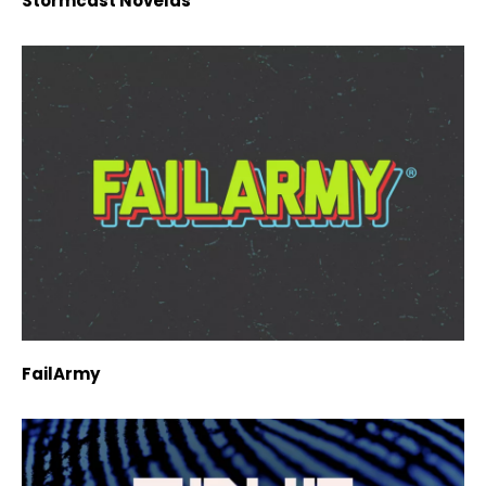
Stormcast Novelas
FailArmy