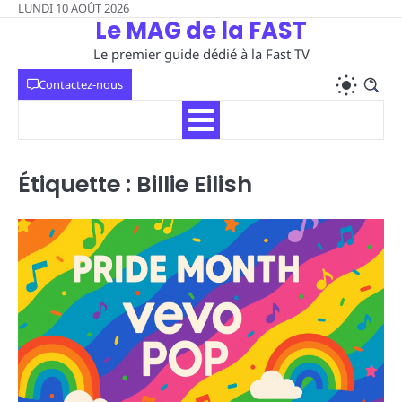
Skip
LUNDI 10 AOÛT 2026
Le MAG de la FAST
to
content
Le premier guide dédié à la Fast TV
Contactez-nous
Étiquette :
Billie Eilish