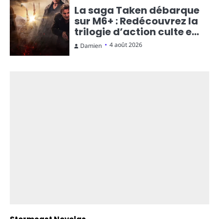
La saga Taken débarque
sur M6+ : Redécouvrez la
trilogie d’action culte en
streaming gratuit
4 août 2026
Damien