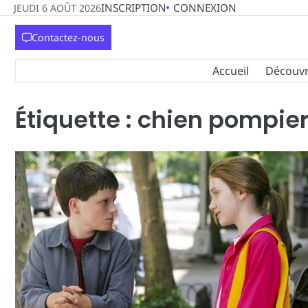
Skip
INSCRIPTION
CONNEXION
JEUDI 6 AOÛT 2026
to
Contactez-nous
content
Accueil
Découvri
Étiquette :
chien pompie