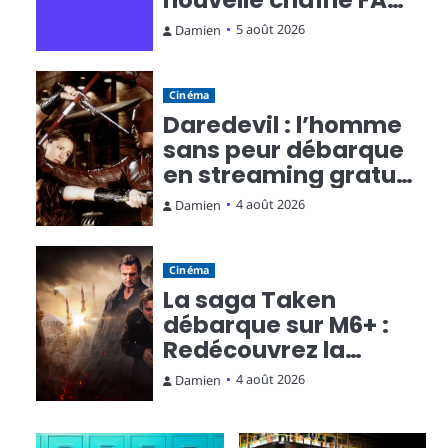
nouvelle chaîne FAST
qui fait monter la
5 août 2026
Damien
température
Cinéma
Daredevil : l’homme
sans peur débarque
en streaming gratuit
sur Rakuten TV
4 août 2026
Damien
Cinéma
La saga Taken
débarque sur M6+ :
Redécouvrez la
trilogie d’action
4 août 2026
Damien
culte en streaming
gratuit