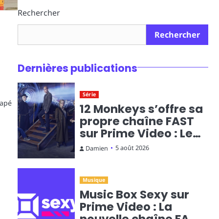
Rechercher
Rechercher
Dernières publications
Série
napé
12 Monkeys s’offre sa
propre chaîne FAST
sur Prime Video : Le
voyage temporel en
5 août 2026
Damien
diffusion continue
Musique
Music Box Sexy sur
Prime Video : La