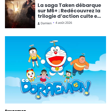
La saga Taken débarque
sur M6+ : Redécouvrez la
trilogie d’action culte en
streaming gratuit
4 août 2026
Damien