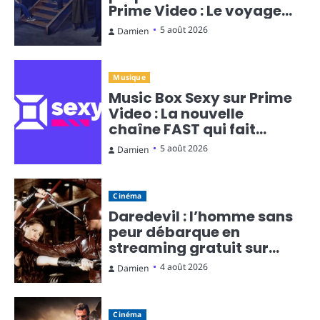
Prime Video : Le voyage
temporel en diffusion
5 août 2026
Damien
continue
Musique
Music Box Sexy sur Prime
Video : La nouvelle
chaîne FAST qui fait
monter la température
5 août 2026
Damien
Cinéma
Daredevil : l’homme sans
peur débarque en
streaming gratuit sur
Rakuten TV
4 août 2026
Damien
Cinéma