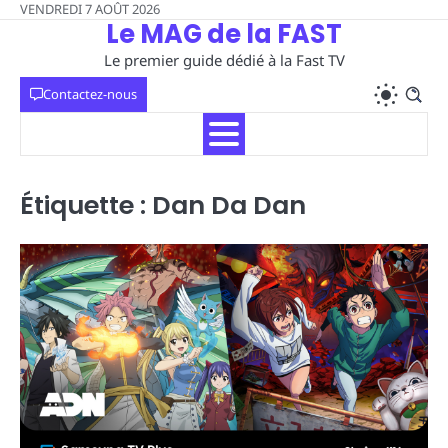
Skip
VENDREDI 7 AOÛT 2026
Le MAG de la FAST
to
content
Le premier guide dédié à la Fast TV
Contactez-nous
Étiquette :
Dan Da Dan