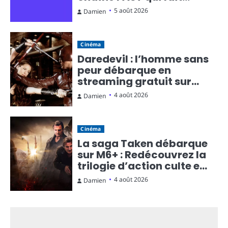
monter la température
5 août 2026
Damien
Cinéma
Daredevil : l’homme sans
peur débarque en
streaming gratuit sur
Rakuten TV
4 août 2026
Damien
Cinéma
La saga Taken débarque
sur M6+ : Redécouvrez la
trilogie d’action culte en
streaming gratuit
4 août 2026
Damien