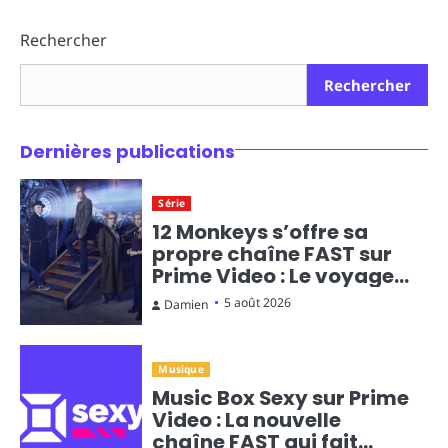
Rechercher
Rechercher
Dernières publications
Série
12 Monkeys s’offre sa
propre chaîne FAST sur
Prime Video : Le voyage
temporel en diffusion
5 août 2026
Damien
continue
Musique
Music Box Sexy sur Prime
Video : La nouvelle
chaîne FAST qui fait