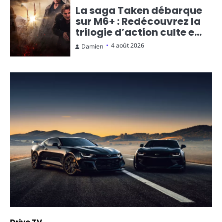
La saga Taken débarque
sur M6+ : Redécouvrez la
trilogie d’action culte en
streaming gratuit
4 août 2026
Damien