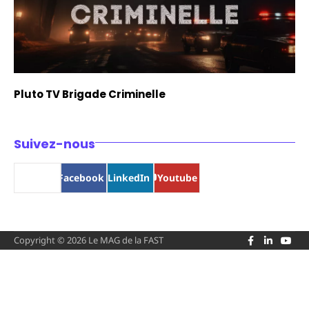
Pluto TV Brigade Criminelle
Suivez-nous
Bluesky
Facebook
LinkedIn
Youtube
Facebook
LinkedIn
You
Copyright © 2026
Le MAG de la FAST
Bluesky