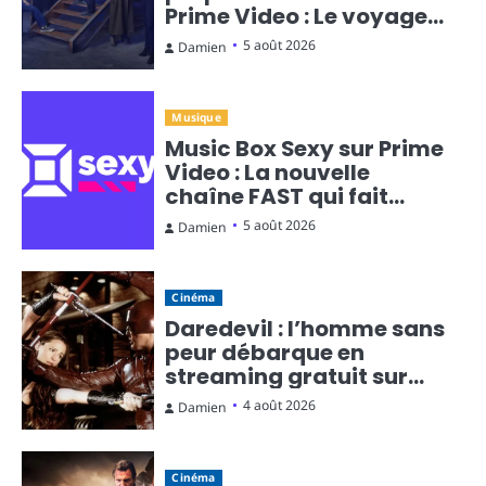
Prime Video : Le voyage
temporel en diffusion
5 août 2026
Damien
continue
Musique
Music Box Sexy sur Prime
Video : La nouvelle
chaîne FAST qui fait
monter la température
5 août 2026
Damien
Cinéma
Daredevil : l’homme sans
peur débarque en
streaming gratuit sur
Rakuten TV
4 août 2026
Damien
Cinéma