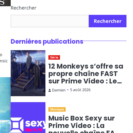
Rechercher
Rechercher
Dernières publications
to
Série
nsic
12 Monkeys s’offre sa
propre chaîne FAST
sur Prime Video : Le
voyage temporel en
5 août 2026
Damien
diffusion continue
Musique
Music Box Sexy sur
Prime Video : La