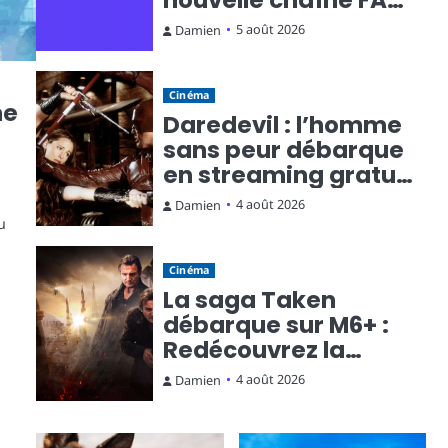
nouvelle chaîne FAST
qui fait monter la
5 août 2026
Damien
température
Cinéma
ne
Daredevil : l’homme
sans peur débarque
en streaming gratuit
sur Rakuten TV
4 août 2026
Damien
u
Cinéma
La saga Taken
débarque sur M6+ :
Redécouvrez la
trilogie d’action
4 août 2026
Damien
culte en streaming
gratuit