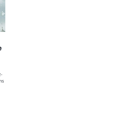
e
z-
ms