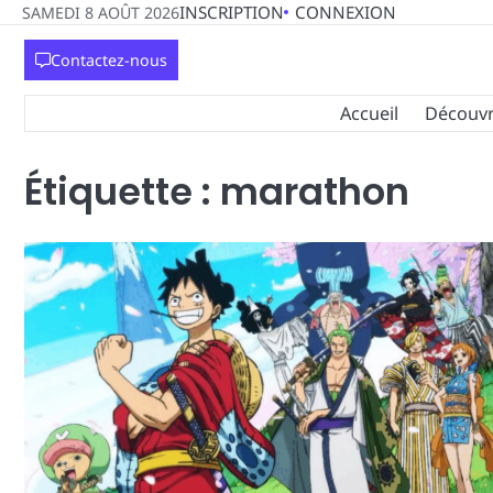
Skip
INSCRIPTION
CONNEXION
SAMEDI 8 AOÛT 2026
to
Contactez-nous
content
Accueil
Découvri
Étiquette :
marathon