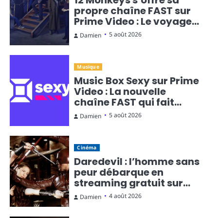
propre chaîne FAST sur
Prime Video : Le voyage
temporel en diffusion
5 août 2026
Damien
continue
Musique
Music Box Sexy sur Prime
Video : La nouvelle
chaîne FAST qui fait
monter la température
5 août 2026
Damien
Cinéma
Daredevil : l’homme sans
peur débarque en
streaming gratuit sur
Rakuten TV
4 août 2026
Damien