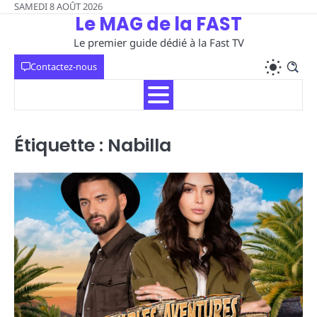
Skip
SAMEDI 8 AOÛT 2026
Le MAG de la FAST
to
content
Le premier guide dédié à la Fast TV
Contactez-nous
Étiquette :
Nabilla