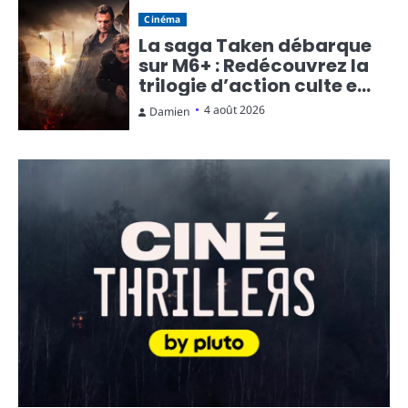
Cinéma
La saga Taken débarque
sur M6+ : Redécouvrez la
trilogie d’action culte en
streaming gratuit
4 août 2026
Damien