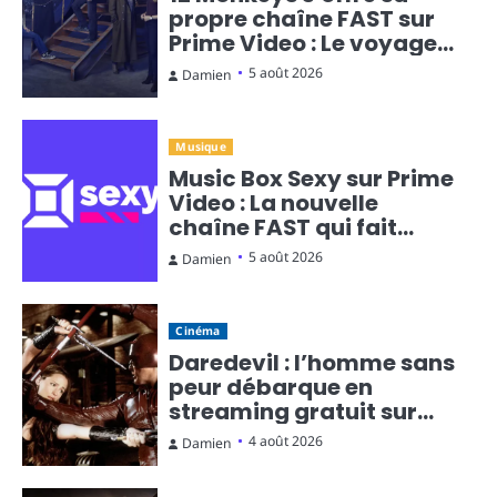
propre chaîne FAST sur
Prime Video : Le voyage
temporel en diffusion
5 août 2026
Damien
continue
Musique
Music Box Sexy sur Prime
Video : La nouvelle
chaîne FAST qui fait
monter la température
5 août 2026
Damien
Cinéma
Daredevil : l’homme sans
peur débarque en
streaming gratuit sur
Rakuten TV
4 août 2026
Damien