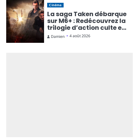
Cinéma
La saga Taken débarque
sur M6+ : Redécouvrez la
trilogie d’action culte en
streaming gratuit
4 août 2026
Damien