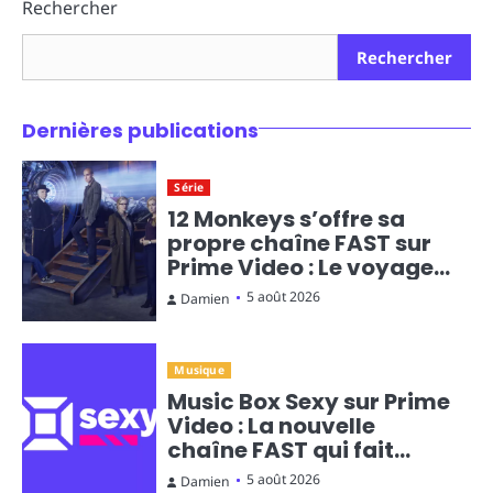
Rechercher
Rechercher
Dernières publications
Série
12 Monkeys s’offre sa
propre chaîne FAST sur
Prime Video : Le voyage
temporel en diffusion
5 août 2026
Damien
continue
Musique
Music Box Sexy sur Prime
Video : La nouvelle
chaîne FAST qui fait
monter la température
5 août 2026
Damien