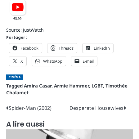
Source: JustWatch
Partager :
Facebook
Threads
LinkedIn
X
WhatsApp
E-mail
CINÉMA
Tagged
Amira Casar
,
Armie Hammer
,
LGBT
,
Timothée
Chalamet
Navigation
Spider-Man (2002)
Desperate Housewives
de
A lire aussi
l’article