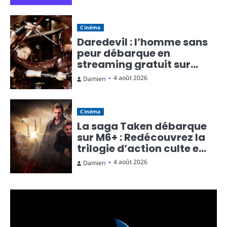
Cinéma
Daredevil : l’homme sans
peur débarque en
streaming gratuit sur
Rakuten TV
4 août 2026
Damien
Cinéma
La saga Taken débarque
sur M6+ : Redécouvrez la
trilogie d’action culte en
streaming gratuit
4 août 2026
Damien