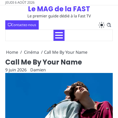
Skip
JEUDI 6 AOÛT 2026
Le MAG de la FAST
to
content
Le premier guide dédié à la Fast TV
Contactez-nous
Home
Cinéma
Call Me By Your Name
Call Me By Your Name
9 juin 2026
Damien