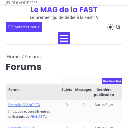
Skip
JEUDI 6 AOÛT 2026
Le MAG de la FAST
to
content
Le premier guide dédié à la Fast TV
Contactez-nous
Home
Forums
Forums
Forum
Sujets
Messages
Dernière
publication
Entraide FRANCE TV
0
0
Aucun Sujet
Infos, tips et conseils entres
utilisateurs de
FRANCE TV
.
Entraide FREE TV
0
0
Aucun Sujet