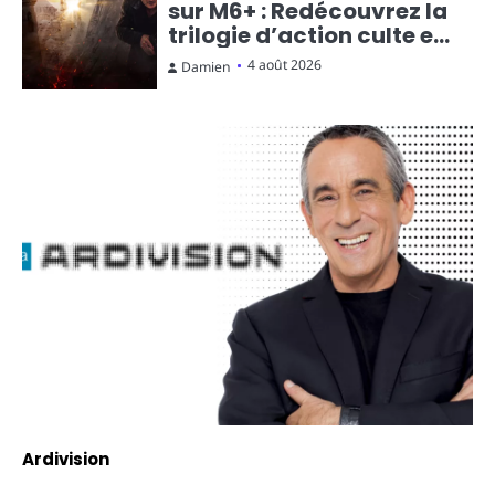
sur M6+ : Redécouvrez la
trilogie d’action culte en
streaming gratuit
4 août 2026
Damien
Ardivision