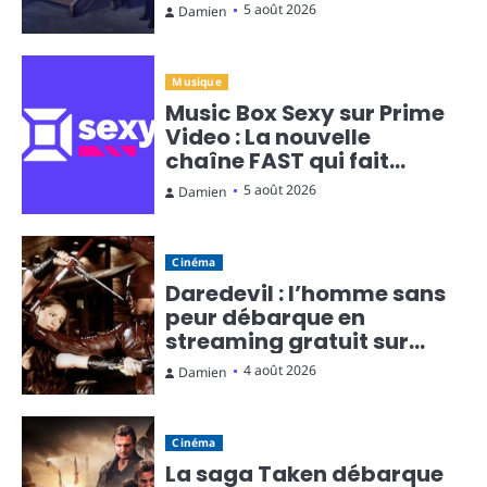
temporel en diffusion
5 août 2026
Damien
continue
Musique
Music Box Sexy sur Prime
Video : La nouvelle
chaîne FAST qui fait
monter la température
5 août 2026
Damien
Cinéma
Daredevil : l’homme sans
peur débarque en
streaming gratuit sur
Rakuten TV
4 août 2026
Damien
Cinéma
La saga Taken débarque