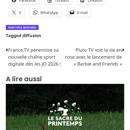
Facebook
Threads
LinkedIn
X
WhatsApp
E-mail
MARCHÉ & BUSINESS
Tagged
diffusion
Navigation
France.TV pérennise sa
Pluto TV voit la vie en
nouvelle chaîne sport
rose avec le lancement de
de
digitale dès les JO 2026 !
« Barbie and Friends »
l’article
A lire aussi