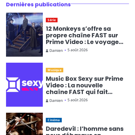
Dernières publications
Série
12 Monkeys s’offre sa
propre chaîne FAST sur
Prime Video : Le voyage
temporel en diffusion
5 août 2026
Damien
continue
Musique
Music Box Sexy sur Prime
Video : La nouvelle
chaîne FAST qui fait
monter la température
5 août 2026
Damien
Cinéma
Daredevil : l’homme sans