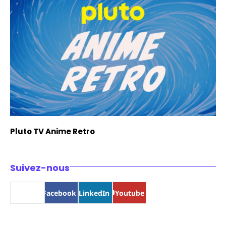
Pluto TV Anime Retro
Suivez-nous
Bluesky
Facebook
LinkedIn
Youtube