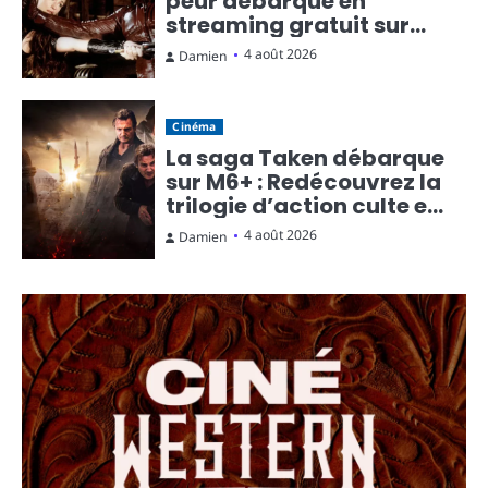
peur débarque en
streaming gratuit sur
Rakuten TV
4 août 2026
Damien
Cinéma
La saga Taken débarque
sur M6+ : Redécouvrez la
trilogie d’action culte en
streaming gratuit
4 août 2026
Damien