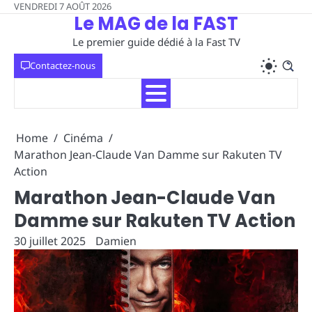
Skip
VENDREDI 7 AOÛT 2026
Le MAG de la FAST
to
content
Le premier guide dédié à la Fast TV
Contactez-nous
Home
Cinéma
Marathon Jean-Claude Van Damme sur Rakuten TV
Action
Marathon Jean-Claude Van
Damme sur Rakuten TV Action
30 juillet 2025
Damien