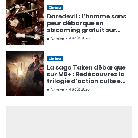
Cinéma
Daredevil : l’homme sans
peur débarque en
streaming gratuit sur
Rakuten TV
4 août 2026
Damien
Cinéma
La saga Taken débarque
sur M6+ : Redécouvrez la
trilogie d’action culte en
streaming gratuit
4 août 2026
Damien