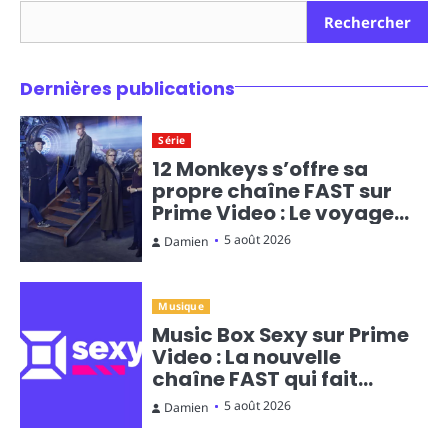
Rechercher
Dernières publications
Série
12 Monkeys s’offre sa
propre chaîne FAST sur
Prime Video : Le voyage
temporel en diffusion
5 août 2026
Damien
continue
Musique
Music Box Sexy sur Prime
Video : La nouvelle
chaîne FAST qui fait
monter la température
5 août 2026
Damien