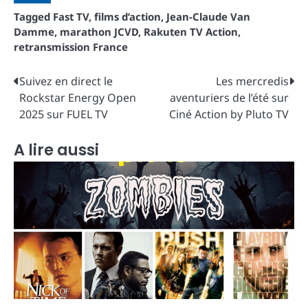
Tagged
Fast TV
,
films d’action
,
Jean-Claude Van
Damme
,
marathon JCVD
,
Rakuten TV Action
,
retransmission France
Navigation
Suivez en direct le
Les mercredis
Rockstar Energy Open
aventuriers de l’été sur
de
2025 sur FUEL TV
Ciné Action by Pluto TV
l’article
A lire aussi